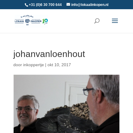
+31 (0)6 30 700 644
info@lokaalinkopen.nl
johanvanloenhout
door
inkoppertje
|
okt 10, 2017