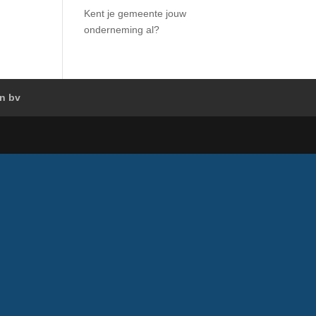
Kent je gemeente jouw
onderneming al?
en bv