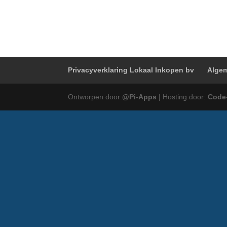
Privacyverklaring Lokaal Inkopen bv
Algem
Ontworpen door:
@Pi-Apps
| Hosting door:
Code