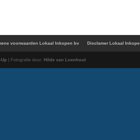
ene voorwaarden Lokaal Inkopen bv
Disclamer Lokaal Inkop
-Up
| Fotografie door:
Hilde van Loenhout