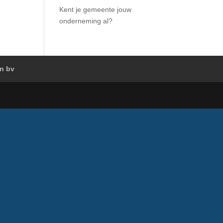
Kent je gemeente jouw
onderneming al?
en bv