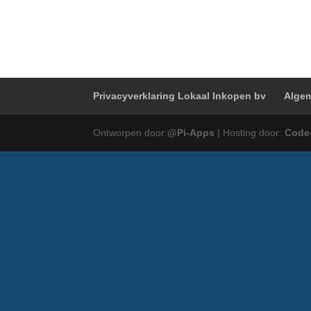
Privacyverklaring Lokaal Inkopen bv
Algem
Ontworpen door:
@Pi-Apps
| Hosting door:
Code