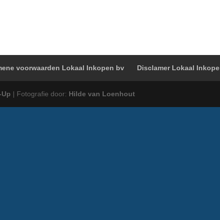
ene voorwaarden Lokaal Inkopen bv
Disclamer Lokaal Inkop
-Up
| Fotografie door:
Hilde van Loenhout