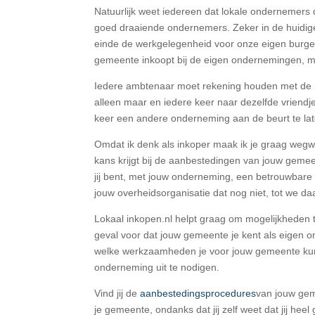
Natuurlijk weet iedereen dat lokale ondernemers
goed draaiende ondernemers. Zeker in de huidige
einde de werkgelegenheid voor onze eigen burgers
gemeente inkoopt bij de eigen ondernemingen, maar 
Iedere ambtenaar moet rekening houden met de rege
alleen maar en iedere keer naar dezelfde vriendj
keer een andere onderneming aan de beurt te l
Omdat ik denk als inkoper maak ik je graag wegwi
kans krijgt bij de aanbestedingen van jouw gemee
jij bent, met jouw onderneming, een betrouwbare
jouw overheidsorganisatie dat nog niet, tot we d
Lokaal inkopen.nl helpt graag om mogelijkheden 
geval voor dat jouw gemeente je kent als eigen o
welke werkzaamheden je voor jouw gemeente ku
onderneming uit te nodigen.
Vind jij de
aanbestedingsprocedures
van jouw geme
je gemeente, ondanks dat jij zelf weet dat jij heel 