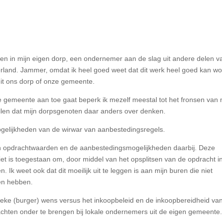
den in mijn eigen dorp, een ondernemer aan de slag uit andere delen v
erland. Jammer, omdat ik heel goed weet dat dit werk heel goed kan w
it ons dorp of onze gemeente.
de gemeente aan toe gaat beperk ik mezelf meestal tot het fronsen van 
len dat mijn dorpsgenoten daar anders over denken.
ogelijkheden van de wirwar van aanbestedingsregels.
 opdrachtwaarden en de aanbestedingsmogelijkheden daarbij. Deze
iet is toegestaan om, door middel van het opsplitsen van de opdracht i
Ik weet ook dat dit moeilijk uit te leggen is aan mijn buren die niet
en hebben.
ieke (burger) wens versus het inkoopbeleid en de inkoopbereidheid va
achten onder te brengen bij lokale ondernemers uit de eigen gemeente