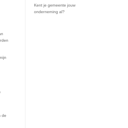
Kent je gemeente jouw
onderneming al?
an
orden
mijn
n
n de
.