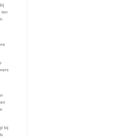
bij
 ten
en
ere
e
mmers
er
ten
uw
t bij
ls