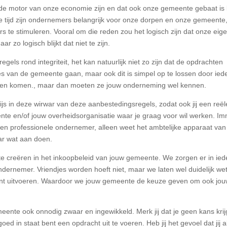
 de motor van onze economie zijn en dat ook onze gemeente gebaat is 
 tijd zijn ondernemers belangrijk voor onze dorpen en onze gemeente,
 te stimuleren. Vooral om die reden zou het logisch zijn dat onze eig
zo logisch blijkt dat niet te zijn.
ls rond integriteit, het kan natuurlijk niet zo zijn dat de opdrachten
es van de gemeente gaan, maar ook dit is simpel op te lossen door ied
aten komen., maar dan moeten ze jouw onderneming wel kennen.
js in deze wirwar van deze aanbestedingsregels, zodat ook jij een reël
nte en/of jouw overheidsorganisatie waar je graag voor wil werken. I
 en professionele ondernemer, alleen weet het ambtelijke apparaat van
aar wat aan doen.
te creëren in het inkoopbeleid van jouw gemeente. We zorgen er in ied
ndernemer. Vriendjes worden hoeft niet, maar we laten wel duidelijk we
nt uitvoeren. Waardoor we jouw gemeente de keuze geven om ook jo
ente ook onnodig zwaar en ingewikkeld. Merk jij dat je geen kans krijg
goed in staat bent een opdracht uit te voeren. Heb jij het gevoel dat jij a