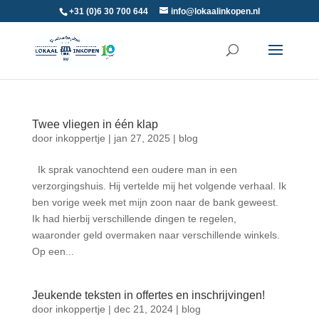
+31 (0)6 30 700 644
info@lokaalinkopen.nl
Twee vliegen in één klap
door
inkoppertje
|
jan 27, 2025
|
blog
Ik sprak vanochtend een oudere man in een
verzorgingshuis. Hij vertelde mij het volgende verhaal. Ik
ben vorige week met mijn zoon naar de bank geweest.
Ik had hierbij verschillende dingen te regelen,
waaronder geld overmaken naar verschillende winkels.
Op een...
Jeukende teksten in offertes en inschrijvingen!
door
inkoppertje
|
dec 21, 2024
|
blog