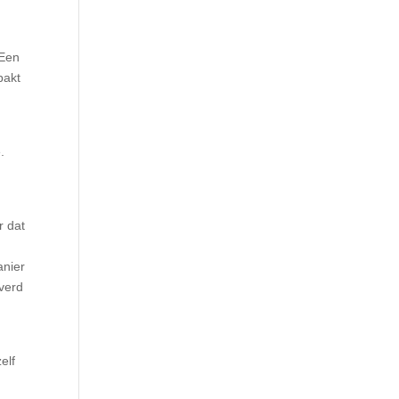
 Een
pakt
.
,
r dat
anier
everd
elf