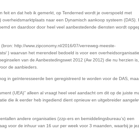
n feit en dat heb ik gemerkt, op Tenderned wordt je overspoeld met
le) overheidsmarktplaats naar een Dynamisch aankoop systeem (DAS).
enoemd en daardoor door heel veel aanbestedende diensten wordt opge
 (bron: http://www.zipconomy.nl/2016/07/verreweg-meeste-
ats/ ) waarvan het merendeel bedoeld is voor een overheidsorganisatie
beginselen van de Aanbestedingswet 2012 (Aw 2012) die nu herzien is
voor de aanbieders.
 nog in geïnteresseerde ben geregistreerd te worden voor de DAS, maa
nt (UEA)” alleen al vraagt heel veel aandacht om dit op de juiste m
rmatie die ik eerder heb ingediend dient opnieuw en uitgebreider aangel
 tientallen andere organisaties (zzp-ers en bemiddelingsbureau’s) een
g voor de inhuur van 16 uur per week voor 3 maanden, waarbij je jez