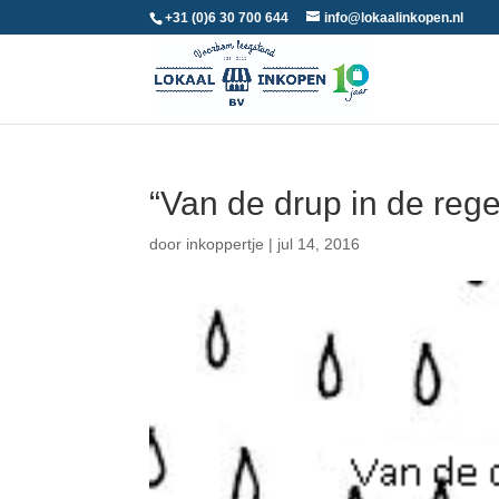
+31 (0)6 30 700 644
info@lokaalinkopen.nl
“Van de drup in de reg
door
inkoppertje
|
jul 14, 2016