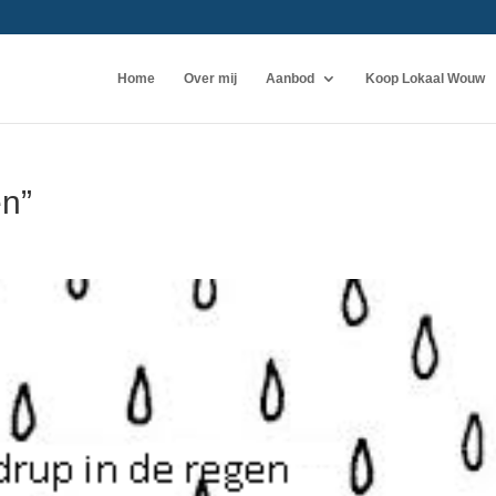
Home
Over mij
Aanbod
Koop Lokaal Wouw
en”